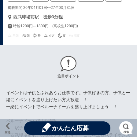
掲載期間 26年04月01日〜27年03月31日
西武球場前駅 徒歩3分程
時給1200円～1800円 (高校生1200円)
早朝
朝
昼
夕方
夜
深夜
注目ポイント
イベントは子供とふれあうお仕事です。子供好きの方、子供と一
緒にイベントを盛り上げたい方大歓迎！！
一緒にイベントでベルーナドームを盛り上げましょう！！
ベルーナドーム(※)の特徴
かんたん応募
１．駅チカ!!改札を出ればすぐそこ!!
検索
戻る
「西武球場前駅」の改札を出ればすぐそこに埼玉西武ライオンズ